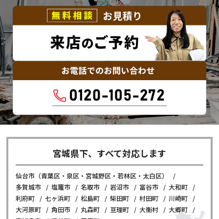
宮城県下、すべて対応します
仙台市（青葉区・泉区・宮城野区・若林区・太白区）
多賀城市
塩竈市
名取市
岩沼市
富谷市
大和町
利府町
七ヶ浜町
松島町
柴田町
村田町
川崎町
大河原町
角田市
丸森町
亘理町
大衡村
大郷町