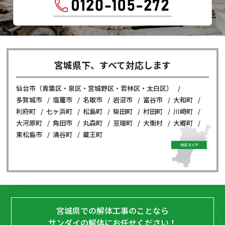
宮城県下、すべて対応します
仙台市（青葉区・泉区・宮城野区・若林区・太白区）
多賀城市
塩竈市
名取市
岩沼市
富谷市
大和町
利府町
七ヶ浜町
松島町
柴田町
村田町
川崎町
大河原町
角田市
丸森町
亘理町
大衡村
大郷町
東松島市
涌谷町
蔵王町
宮城県での解体工事のことなら
サンダイの解体にお任せください！