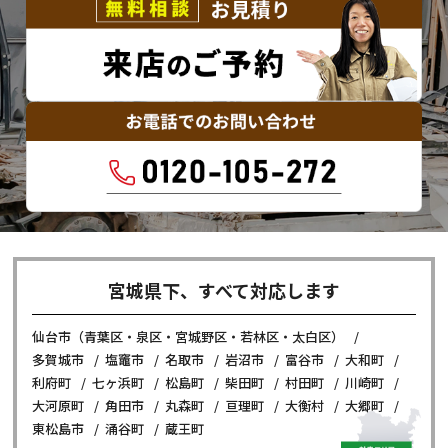
宮城県下、すべて対応します
仙台市（青葉区・泉区・宮城野区・若林区・太白区）
多賀城市
塩竈市
名取市
岩沼市
富谷市
大和町
利府町
七ヶ浜町
松島町
柴田町
村田町
川崎町
大河原町
角田市
丸森町
亘理町
大衡村
大郷町
東松島市
涌谷町
蔵王町