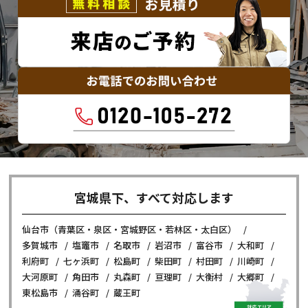
宮城県下、すべて対応します
仙台市（青葉区・泉区・宮城野区・若林区・太白区）
多賀城市
塩竈市
名取市
岩沼市
富谷市
大和町
利府町
七ヶ浜町
松島町
柴田町
村田町
川崎町
大河原町
角田市
丸森町
亘理町
大衡村
大郷町
東松島市
涌谷町
蔵王町